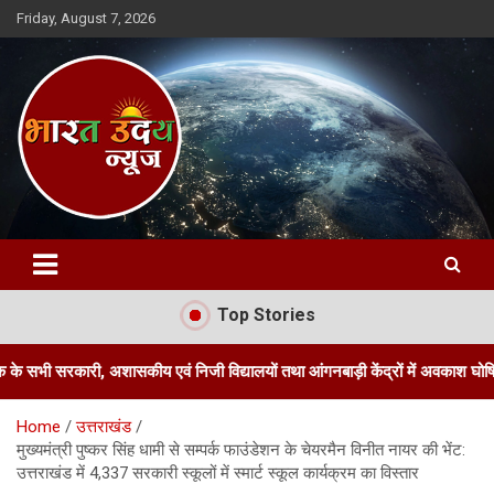
Skip
Friday, August 7, 2026
to
content
Bharat Uday News
Top Stories
, अशासकीय एवं निजी विद्यालयों तथा आंगनबाड़ी केंद्रों में अवकाश घोषित किया
Home
उत्तराखंड
मुख्यमंत्री पुष्कर सिंह धामी से सम्पर्क फाउंडेशन के चेयरमैन विनीत नायर की भेंट:
उत्तराखंड में 4,337 सरकारी स्कूलों में स्मार्ट स्कूल कार्यक्रम का विस्तार