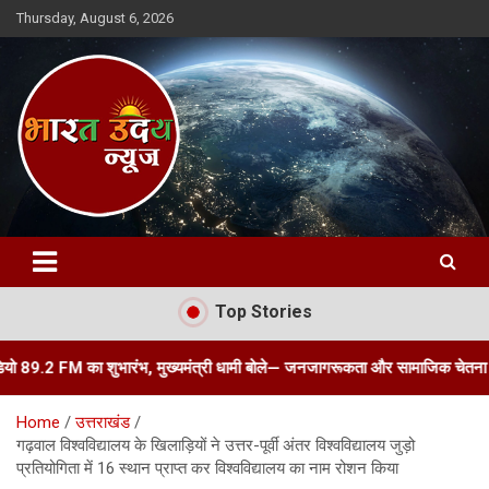
Skip
Thursday, August 6, 2026
to
content
Bharat Uday News
Top Stories
M का शुभारंभ, मुख्यमंत्री धामी बोले— जनजागरूकता और सामाजिक चेतना का सशक्त माध्य
Home
उत्तराखंड
गढ़वाल विश्वविद्यालय के खिलाड़ियों ने उत्तर-पूर्वी अंतर विश्वविद्यालय जुड़ो
प्रतियोगिता में 16 स्थान प्राप्त कर विश्वविद्यालय का नाम रोशन किया