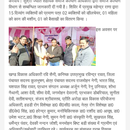
करवायें। सुश्री ज्योति सहायक समाज कल्याण अधिकारी द्वारा समाज कल्याण
विभाग से सम्बन्धित जानकारी दी गयी है। शिविर में प्रमुख महेन्द्र राणा द्वारा
15 दिव्यांग व्यक्तियों को प्रमाण पत्र 02 ब्यक्तियों को व्हीलचेयर, 01 महिला
को कान की मशीन, 01 को बैसाखी का वितरण किया ।
इस अवसर पर
खण्ड विकास अधिकारी रवि सैनी, कनिष्क उपप्रमुख रविन्द्र रावत, जिला
पंचायत सदस्य कुलभुषण, क्षेत्र पंचायत सदस्य राजमोहन नेगी, भारत सिंह,
यशपाल सिंह रावत, प्रधान संगठन अध्यक्ष अर्जुन नेगी, रेनु उनियाल, शोभा
नैथानी, आशा देवी, सीमा देवी, जगमोहन देवरानी, प्रभाकर डोबरियाल, सुनीता
देवी, सतीशचन्द्र, संजय श्रीवास्तव, प्रीति अरोडा बाल विकास परियोजना
अधिकारी, हडडी रोग विशेषज्ञ डा0 वी0सी0 काला, नेत्र रोग विशेषज्ञ डा0
डी0के0 सिंह, डा0 हरेन्द्र कुमार, मनोचिकित्सक डा0 राशीद डा0 आयूष, डा0
उमेश भटट,डा0 शिखा नेगी, सुमन नेगी डा0 संस्कृति नेगी, सुखपाल सिंह,
धर्मेन्द्र पंवार, देवकी नन्दन जोशी, मनमोहन बिष्ट बडी संख्या में गा्रमीण एवं
अधिकारी/कर्मचारी उपस्थित रहे। कार्यक्रम का संचालन ग्राम विकास