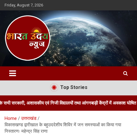
Skip
Friday, August 7, 2026
to
content
Bharat Uday News
Top Stories
शासकीय एवं निजी विद्यालयों तथा आंगनबाड़ी केंद्रों में अवकाश घोषित किया
ज
Home
उत्तराखंड
विकासखण्ड द्वारीखाल के बहुउददेशीय शिविर में जन समस्याओं का किया गया
निस्तारणः महेन्द्र सिंह राणा