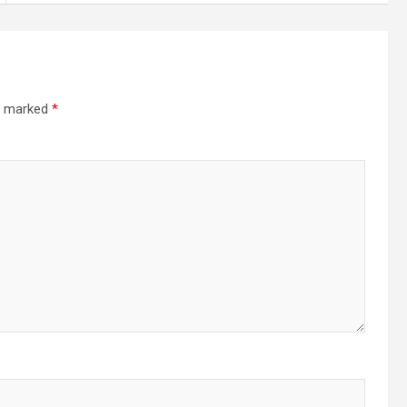
re marked
*