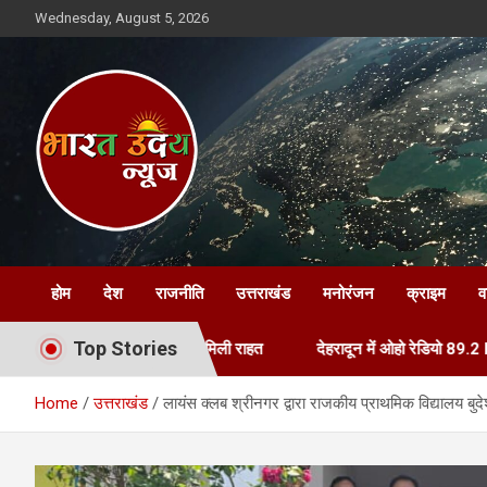
Skip
Wednesday, August 5, 2026
to
content
Bharat Uday News
होम
देश
राजनीति
उत्तराखंड
मनोरंजन
क्राइम
व
Top Stories
्तारण, फरियादियों को मिली राहत
देहरादून में ओहो रेडियो 89.2 FM का शुभारं
Home
उत्तराखंड
लायंस क्लब श्रीनगर द्वारा राजकीय प्राथमिक विद्यालय बुदेशु