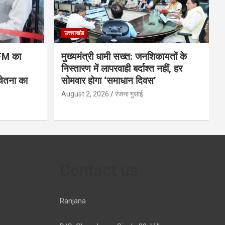
उत्तराखंड
 FM का
मुख्यमंत्री धामी सख्त: जनशिकायतों के
निस्तारण में लापरवाही बर्दाश्त नहीं, हर
ेतना का
सोमवार होगा ‘समाधान दिवस’
August 2, 2026
रंजना गुसाई
Contact us
Ranjana