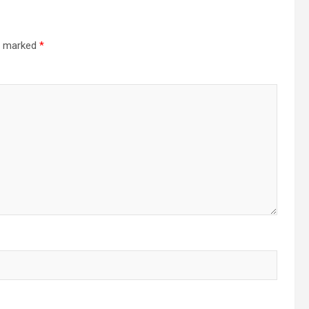
re marked
*