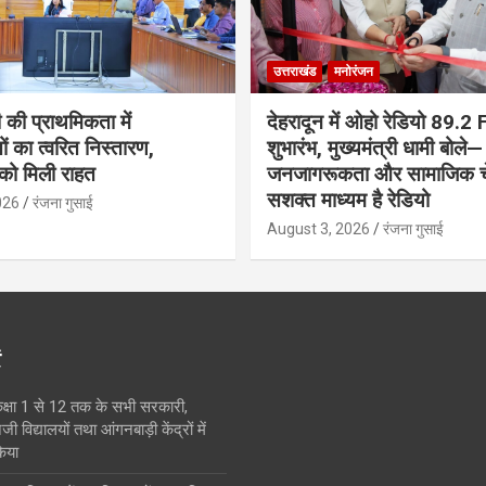
उत्तराखंड
मनोरंजन
 की प्राथमिकता में
देहरादून में ओहो रेडियो 89.2
 का त्वरित निस्तारण,
शुभारंभ, मुख्यमंत्री धामी बोले—
 को मिली राहत
जनजागरूकता और सामाजिक च
सशक्त माध्यम है रेडियो
026
रंजना गुसाई
August 3, 2026
रंजना गुसाई
ं
क्षा 1 से 12 तक के सभी सरकारी,
विद्यालयों तथा आंगनबाड़ी केंद्रों में
िया