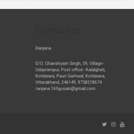
Contact us
Ranjana
D/O: Ghanshyam Singh, 39, Village-
Udayrampur, Post office- Kalalghati,
Kotdwara, Pauri Garhwal, Kotdwara,
Uttarakhand, 246149, 9758218674
ranjana.169gusain@gmail.com