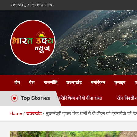
Skip
Saturday, August 8, 2026
to
content
Bharat Uday News
होम
देश
राजनीति
उत्तराखंड
मनोरंजन
क्राइम
व
Top Stories
ें उत्तराखंड का प्रतिनिधित्व करेंगी मीना रावत
तीन दिवसीय पॉलीहाउस प्रशिक्
Home
उत्तराखंड
मुख्यमंत्री पुष्कर सिंह धामी ने दी डीएम को प्रभावितो को है