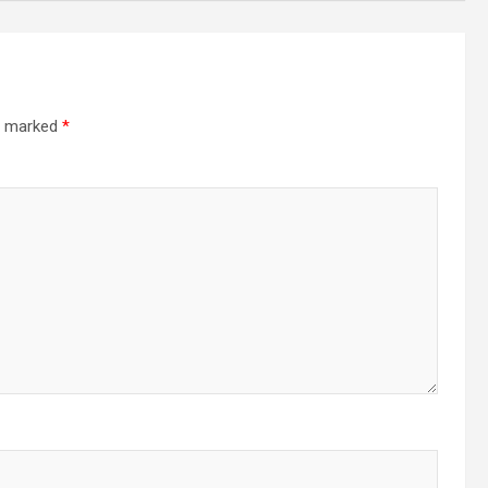
re marked
*