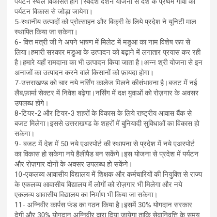
पर्यटन स्थल विकसित होंगे।स्वदेश दर्शन योजना से देश के प्रथम गाँवों को
पर्यटन विकास से जोड़ा जायेगा।
5-स्थानीय उत्पादों को प्रोत्साहन और बिक्री के लिये प्रदेश ने यूनिटी माल
स्थापित किया जा सकेगा।
6- वित्त मंत्री जी ने अपने भाषण में मिलेट में मडुआ का नाम विशेष रूप से
लिया।हमारी सरकार मडुआ के उत्पादन को बढ़ाने में लगातार प्रयास कर रही
है।हमारे यहाँ रामदाना का भी उत्पादन किया जाता है।अन्न श्री योजना से इन
अनाजों का उत्पादन करने वाले किसानों को फ़ायदा होगा।
7-उत्तराखण्ड को चार नये नर्सिंग कालेज मिलने कीसंभावना है।बजट में नई
लैब,फ़ार्मा सेक्टर में निवेश बढ़ेगा।नर्सिंग में दक्ष युवाओं को रोज़गार के अवसर
उपलब्ध होंगे।
8-टियर-2 और टियर-3 शहरों के विकास के लिये राष्ट्रीय आवास बैंक से
बजट मिलेगा।इससे उत्तराखण्ड के शहरों में बुनियादी सुविधाओं का विकास हो
सकेगा।
9- बजट में देश में 50 नये एअरपोर्ट की स्थापना से प्रदेश में नये एअरपोर्ट
का विकास हो सकेगा नये हैलीपैड बन सकेंगे।इस योजना से प्रदेश में पर्यटन
और रोज़गार दोनों के अवसर उपलब्ध हो सकेंगे।
10-एकलव्य आवासीय विद्यालय में शिक्षक और कर्मचारियों की नियुक्ति से राज्य
के एकलव्य आवासीय विद्यालय में लोगों को रोज़गार भी मिलेगा और नये
एकलव्य आवासीय विद्यालय का निर्माण भी किया जा सकेगा।
11- अग्निवीर कार्पस फंड का गठन किया है।इसमें 30% योगदान सरकार
देगी और 30% योगदान अग्निवीर द्वारा दिया जायेगा ताकि सेवानिवृत्ति के समय