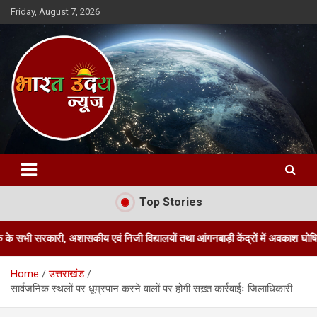
Skip
Friday, August 7, 2026
to
content
Bharat Uday News
Top Stories
, अशासकीय एवं निजी विद्यालयों तथा आंगनबाड़ी केंद्रों में अवकाश घोषित किया
Home
उत्तराखंड
सार्वजनिक स्थलों पर धूम्रपान करने वालों पर होगी सख़्त कार्रवाईः जिलाधिकारी