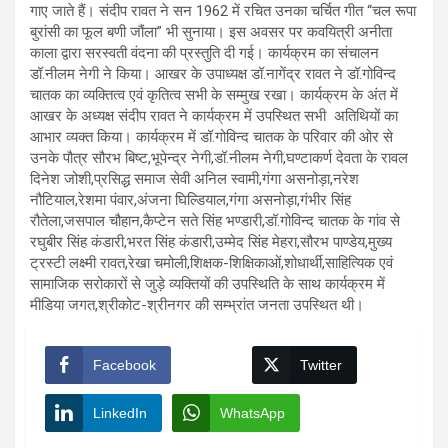
गाए जाते हैं। संदीप रावत ने सन 1962 में रचित उनका चर्चित गीत “चल रूपा
बुरांसी का फूल बणी जौंला” भी सुनाया। इस अवसर पर कवयित्री अनीता
काला द्वारा सरस्वती वंदना की प्रस्तुति दी गई। कार्यक्रम का संचालन
डॉ.नीलम नेगी ने किया। आखर के उपाध्यक्ष डॉ.नागेंद्र रावत ने डॉ.गोविन्द
चातक का व्यक्तित्व एवं कृतित्व सभी के सम्मुख रखा। कार्यक्रम के अंत में
आखर के अध्यक्ष संदीप रावत ने कार्यक्रम में उपस्थित सभी अतिथियों का
आभार व्यक्त किया। कार्यक्रम में डॉ.गोविन्द चातक के परिवार की ओर से
उनके पौत्र सौरभ बिष्ट,भूपेन्द्र नेगी,डॉ.नीलम नेगी,घण्टाकर्ण देवता के रावल
दिनेश जोशी,प्रसिद्ध समाज सेवी अनिल स्वामी,गंगा असनोड़ा,नरेश
नौटियाल,रेशमा पंवार,अंजना घिल्डियाल,गंगा असनोड़ा,गंभीर सिंह
रौतेला,जसपाल चौहान,कैप्टेन सते सिंह भण्डारी,डॉ.गोविन्द चातक के गांव से
रघुबीर सिंह कंडारी,भरत सिंह कंडारी,उम्मेद सिंह मेहरा,सौरभ पाण्डेय,मुख्य
ट्रस्टी लक्ष्मी रावत,रेखा चमोली,शिक्षक-शिक्षिकाओं,शोधार्थी,साहित्यिक एवं
सामाजिक सरोकारों से जुड़े व्यक्तियों की उपस्थिति के साथ कार्यक्रम में
मीडिया जगत,श्रीकोट-श्रीनगर की सम्भ्रांत जनता उपस्थित थी।
Facebook
Twitter
LinkedIn
WhatsApp