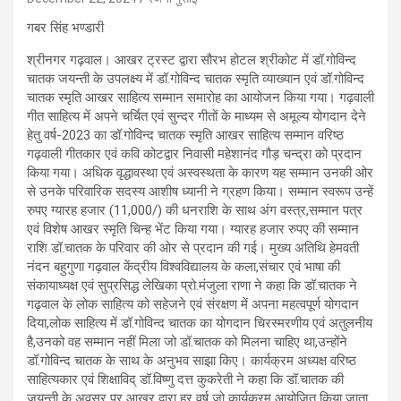
गबर सिंह भण्डारी
श्रीनगर गढ़वाल। आखर ट्रस्ट द्वारा सौरभ होटल श्रीकोट में डॉ.गोविन्द
चातक जयन्ती के उपलक्ष्य में डॉ.गोविन्द चातक स्मृति व्याख्यान एवं डॉ.गोविन्द
चातक स्मृति आखर साहित्य सम्मान समारोह का आयोजन किया गया। गढ़वाली
गीत साहित्य में अपने चर्चित एवं सुन्दर गीतों के माध्यम से अमूल्य योगदान देने
हेतु वर्ष-2023 का डॉ.गोविन्द चातक स्मृति आखर साहित्य सम्मान वरिष्ठ
गढ़वाली गीतकार एवं कवि कोटद्वार निवासी महेशानंद गौड़ चन्द्रा को प्रदान
किया गया। अधिक वृद्धावस्था एवं अस्वस्थता के कारण यह सम्मान उनकी ओर
से उनके परिवारिक सदस्य आशीष ध्यानी ने ग्रहण किया। सम्मान स्वरूप उन्हें
रुपए ग्यारह हजार (11,000/) की धनराशि के साथ अंग वस्त्र,सम्मान पत्र
एवं विशेष आखर स्मृति चिन्ह भेंट किया गया। ग्यारह हजार रुपए की सम्मान
राशि डॉ.चातक के परिवार की ओर से प्रदान की गई। मुख्य अतिथि हेमवती
नंदन बहुगुणा गढ़वाल केंद्रीय विश्वविद्यालय के कला,संचार एवं भाषा की
संकायाध्यक्ष एवं सुप्रसिद्ध लेखिका प्रो.मंजुला राणा ने कहा कि डॉ.चातक ने
गढ़वाल के लोक साहित्य को सहेजने एवं संरक्षण में अपना महत्वपूर्ण योगदान
दिया,लोक साहित्य में डॉ.गोविन्द चातक का योगदान चिरस्मरणीय एवं अतुलनीय
है,उनको वह सम्मान नहीं मिला जो डॉ.चातक को मिलना चाहिए था,उन्होंने
डॉ.गोविन्द चातक के साथ के अनुभव साझा किए। कार्यक्रम अध्यक्ष वरिष्ठ
साहित्यकार एवं शिक्षाविद् डॉ.विष्णु दत्त कुकरेती ने कहा कि डॉ.चातक की
जयन्ती के अवसर पर आखर द्वारा हर वर्ष जो कार्यक्रम आयोजित किया जाता