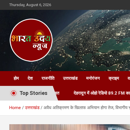
Skip
Thursday, August 6, 2026
to
content
Bharat Uday News
होम
देश
राजनीति
उत्तराखंड
मनोरंजन
क्राइम
व
Top Stories
ादियों को मिली राहत
देहरादून में ओहो रेडियो 89.2 FM का शुभारंभ, मुख्यमं
Home
उत्तराखंड
अवैध अतिक्रमण के खिलाफ अभियान होगा तेज, विभागीय भू