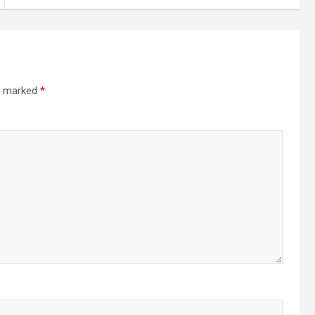
re marked
*